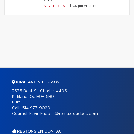
STYLE DE VIE
|
24 juillet 2026
KIRKLAND SUITE 405
3535 Boul. St-Charles #405
Kirkland, Qc H9H 5B9
Bur.:
Cell.:
514 977-9020
Courriel:
kevin.kuppek@remax-quebec.com
RESTONS EN CONTACT