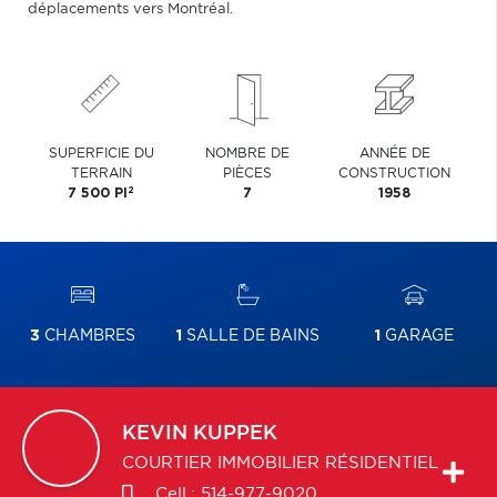
déplacements vers Montréal.
SUPERFICIE DU
NOMBRE DE
ANNÉE DE
TERRAIN
PIÈCES
CONSTRUCTION
2
7 500 PI
7
1958
3
CHAMBRES
1
SALLE DE BAINS
1
GARAGE
KEVIN
KUPPEK
COURTIER IMMOBILIER RÉSIDENTIEL
Cell.:
514-977-9020